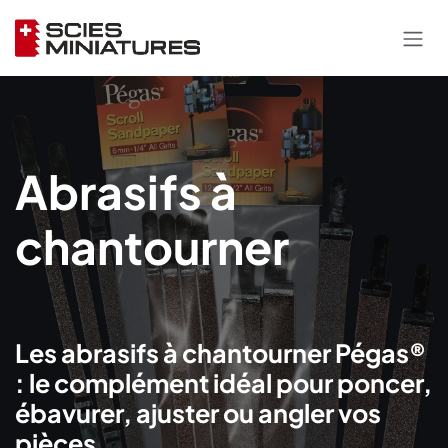
Se rendre au contenu
Abrasifs à
chantourner
Les abrasifs à chantourner Pégas®
: le complément idéal pour poncer,
ébavurer, ajuster ou angler vos
pièces.