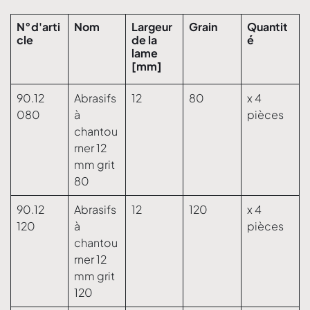
N°d'arti
Nom
Largeur
Grain
Quantit
cle
de la
é
lame
[mm]
90.12
Abrasifs
12
80
x 4
080
à
pièces
chantou
rner 12
mm grit
80
90.12
Abrasifs
12
120
x 4
120
à
pièces
chantou
rner 12
mm grit
120