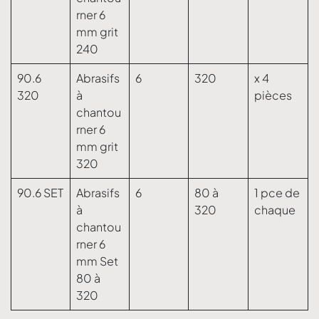
rner 6
mm grit
240
90.6
Abrasifs
6
320
x 4
320
à
pièces
chantou
rner 6
mm grit
320
90.6 SET
Abrasifs
6
80 à
1 pce de
à
320
chaque
chantou
rner 6
mm Set
80 à
320