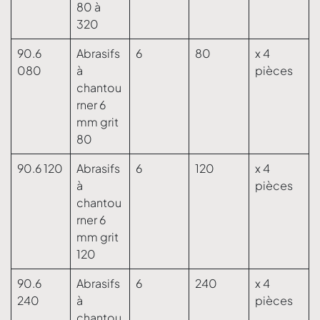
80 à
320
90.6
Abrasifs
6
80
x 4
080
à
pièces
chantou
rner 6
mm grit
80
90.6 120
Abrasifs
6
120
x 4
à
pièces
chantou
rner 6
mm grit
120
90.6
Abrasifs
6
240
x 4
240
à
pièces
chantou