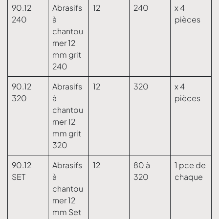
90.12
Abrasifs
12
240
x 4
240
à
pièces
chantou
rner 12
mm grit
240
90.12
Abrasifs
12
320
x 4
320
à
pièces
chantou
rner 12
mm grit
320
90.12
Abrasifs
12
80 à
1 pce de
SET
à
320
chaque
chantou
rner 12
mm Set